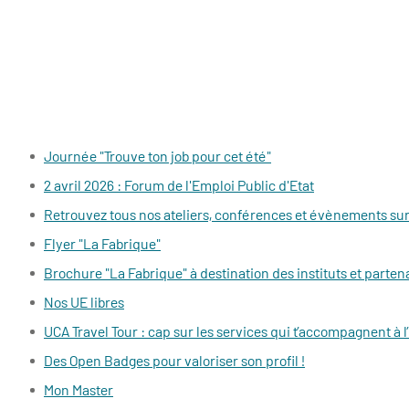
Journée "Trouve ton job pour cet été"
2 avril 2026 : Forum de l'Emploi Public d'Etat
Retrouvez tous nos ateliers, conférences et évènements s
Flyer "La Fabrique"
Brochure "La Fabrique" à destination des instituts et parten
Nos UE libres
UCA Travel Tour : cap sur les services qui t’accompagnent à l
Des Open Badges pour valoriser son profil !
Mon Master