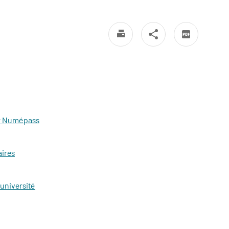
ur Numépass
aires
’université